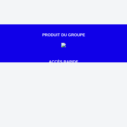
PRODUIT DU GROUPE
ACCÈS RAPIDE
Qui sommes-nous ?
Notre actualité
Parcours
Tarifs
Mentions légales