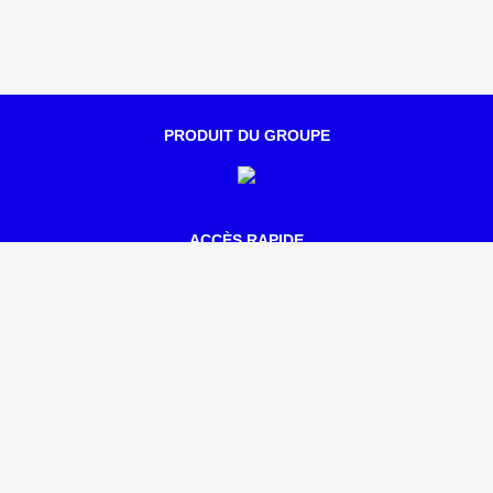
PRODUIT DU GROUPE
ACCÈS RAPIDE
Qui sommes-nous ?
Notre actualité
Parcours
Tarifs
Mentions légales